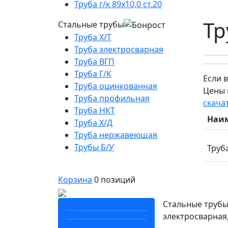
Труба г/к 89х10,0 ст.20
Тр
Стальные трубы
Труба Х/Т
Труба электросварная
Труба ВГП
Труба Г/К
Если 
Труба оцинкованная
Цены н
Труба профильная
скача
Труба НКТ
Наи
Труба Х/Д
Труба нержавеющая
Трубы Б/У
Труба
Корзина
0
позиций
Стальные трубы
электросварная