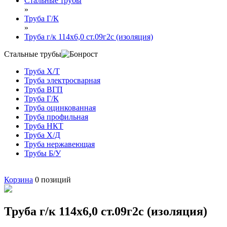
Стальные трубы
»
Труба Г/К
»
Труба г/к 114х6,0 ст.09г2с (изоляция)
Стальные трубы
Труба Х/Т
Труба электросварная
Труба ВГП
Труба Г/К
Труба оцинкованная
Труба профильная
Труба НКТ
Труба Х/Д
Труба нержавеющая
Трубы Б/У
Корзина
0
позиций
Труба г/к 114х6,0 ст.09г2с (изоляция)